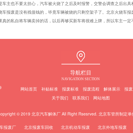
主也不要太担心，汽车被火烧了之后及时报警，交警会调查之后出具相
烧车报废是没有残值钱的，毕竟车辆被烧的只剩空架子了。北京火烧车报
果真的私自将车辆卖掉的话，以后再够买新车将很难上牌，所以车主一定
导航栏目
NAVIGATION SECTION
9
网站首页
补贴标准
报废标准
报废流程
解体展示
报废
关于我们
联系我们
网站地图
opyright © 2019 北京汽车解体厂 All Right Rsesrved. 北京车管所制定
车报废厂
北京报废车回收
北京机动车报废
北京外地车报废