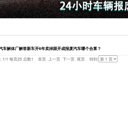
汽车解体厂解答新车开6年卖掉跟开成报废汽车哪个合算？
：1/1 每页25 总数1 首页 上一页 下一页 尾页 转到: