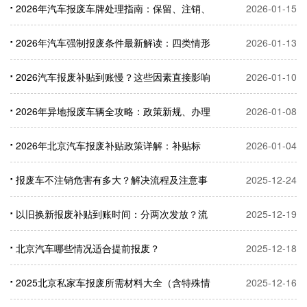
2026年汽车报废车牌处理指南：保留、注销、
2026-01-15
转让全流程解析
2026年汽车强制报废条件最新解读：四类情形
2026-01-13
+补贴政策全梳理
2026汽车报废补贴到账慢？这些因素直接影响
2026-01-10
等待时间
2026年异地报废车辆全攻略：政策新规、办理
2026-01-08
流程及补贴申领指南
2026年北京汽车报废补贴政策详解：补贴标
2026-01-04
准、申请条件及流程全攻略
报废车不注销危害有多大？解决流程及注意事
2025-12-24
项（全国通用）
以旧换新报废补贴到账时间：分两次发放？流
2025-12-19
程详解
北京汽车哪些情况适合提前报废？
2025-12-18
2025北京私家车报废所需材料大全（含特殊情
2025-12-16